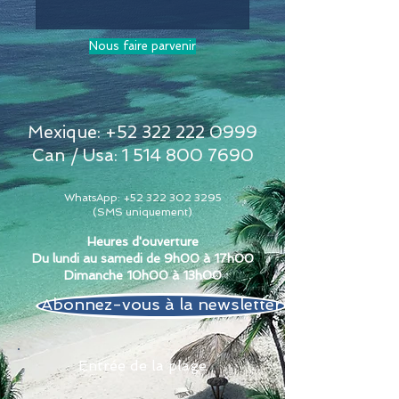
Nous faire parvenir
Mexique:
+52 322 222 0999
Can / Usa:
1 514 800 7690
WhatsApp:
+52 322 302 3295
(SMS uniquement)
Heures d'ouverture
Du lundi au samedi de 9h00 à 17h00
Dimanche 10h00 à 13h00
Abonnez-vous à la newsletter
Entrée de la plage